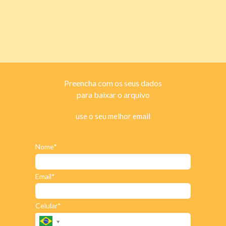
Preencha com os seus dados
para baixar o arquivo
use o seu melhor email
Nome*
Email*
Celular*