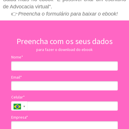
de Advocacia virtual".
👉
Preencha o formulário para baixar o ebook!
Preencha com os seus dados
para fazer o download do ebook
Nome*
Email*
Celular*
Empresa*